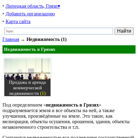
‣
Липецкая область, Грязи▾
‣
Добавить организацию
‣
Карта сайта
Главная
→
Недвижимость (1)
Недвижимость в Грязях
Продажа и аренда
коммерческой
(1)
недвижимости
Под определением «
недвижимость в Грязях
»
подразумевается земля и все объекты на ней, а также
улучшения, произвёдённые на земле. Это такие, как
мелиорация, объекты осушения, орошения, здания, объекты
незаконченного строительства и т.п.
Считаются недвижимостью все подлежащие государственной