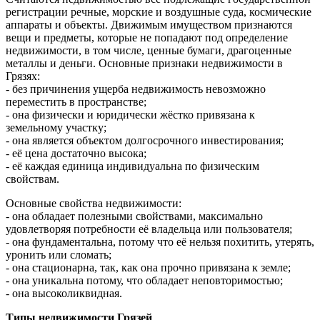
регистрации речные, морские и воздушные суда, космические
аппараты и объекты. Движимым имуществом признаются
вещи и предметы, которые не попадают под определение
недвижимости, в том числе, ценные бумаги, драгоценные
металлы и деньги. Основные признаки недвижимости в
Грязях:
- без причинения ущерба недвижимость невозможно
переместить в пространстве;
- она физически и юридически жёстко привязана к
земельному участку;
- она является объектом долгосрочного инвестирования;
- её цена достаточно высока;
- её каждая единица индивидуальна по физическим
свойствам.
Основные свойства недвижимости:
- она обладает полезными свойствами, максимально
удовлетворяя потребности её владельца или пользователя;
- она фундаментальна, потому что её нельзя похитить, утерять,
уронить или сломать;
- она стационарна, так, как она прочно привязана к земле;
- она уникальна потому, что обладает неповторимостью;
- она высоколиквидная.
Типы недвижимости Грязей