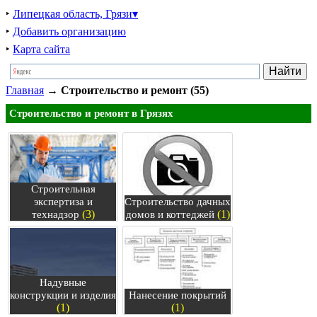
‣
Липецкая область, Грязи▾
‣
Добавить организацию
‣
Карта сайта
Главная
→
Строительство и ремонт (55)
Строительство и ремонт в Грязях
Строительная
экспертиза и
Строительство дачных
(3)
(1)
технадзор
домов и коттеджей
Надувные
конструкции и изделия
Нанесение покрытий
(1)
(1)