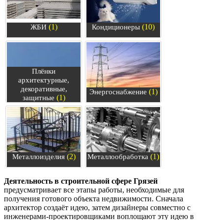
(1)
(10)
ЖБИ
Кондиционеры
Плёнки
архитектурные,
декоративные,
(1)
Энергоснабжение
(1)
защитные
(2)
(1)
Металлоизделия
Металлообработка
Деятельность в строительной сфере Грязей
предусматривает все этапы работы, необходимые для
получения готового объекта недвижимости. Сначала
архитектор создаёт идею, затем дизайнеры совместно с
инженерами-проектировщиками воплощают эту идею в